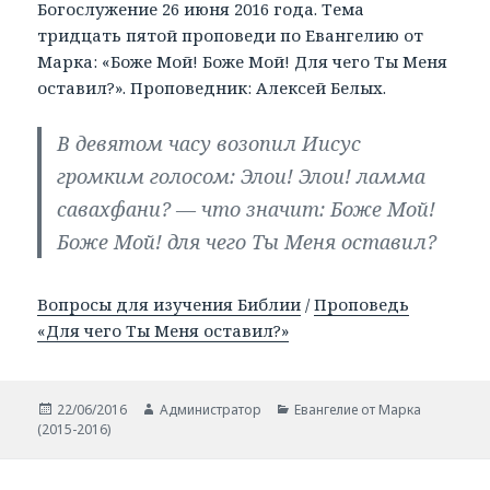
Богослужение 26 июня 2016 года. Тема
тридцать пятой проповеди по Евангелию от
Марка: «Боже Мой! Боже Мой! Для чего Ты Меня
оставил?». Проповедник: Алексей Белых.
В девятом часу возопил Иисус
громким голосом: Элои! Элои! ламма
савахфани? — что значит: Боже Мой!
Боже Мой! для чего Ты Меня оставил?
Вопросы для изучения Библии
/
Проповедь
«Для чего Ты Меня оставил?»
Опубликовано
22/06/2016
Автор
Администратор
Рубрики
Евангелие от Марка
(2015-2016)