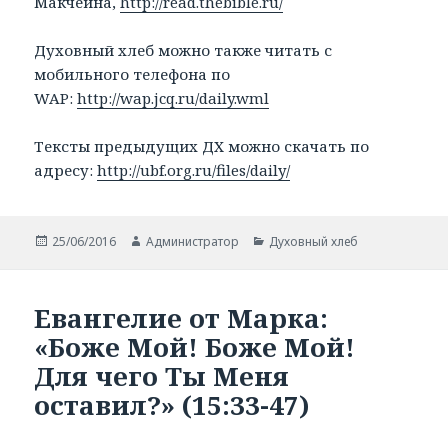
Макчейна,
http://read.thebible.ru/
Духовный хлеб можно также читать с
мобильного телефона по
WAP:
http://wap.jcq.ru/daily.wml
Тексты предыдущих ДХ можно скачать по
адресу:
http://ubf.org.ru/files/daily/
Опубликовано
25/06/2016
Автор
Администратор
Рубрики
Духовный хлеб
Евангелие от Марка:
«Боже Мой! Боже Мой!
Для чего Ты Меня
оставил?» (15:33-47)