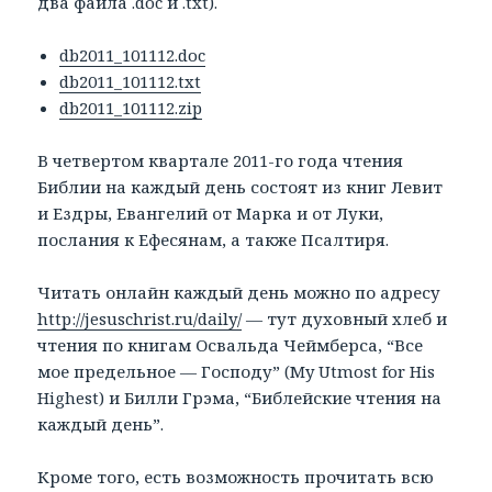
два файла .doc и .txt).
db2011_101112.doc
db2011_101112.txt
db2011_101112.zip
В четвертом квартале 2011-го года чтения
Библии на каждый день состоят из книг Левит
и Ездры, Евангелий от Марка и от Луки,
послания к Ефесянам, а также Псалтиря.
Читать онлайн каждый день можно по адресу
http://jesuschrist.ru/daily/
— тут духовный хлеб и
чтения по книгам Освальда Чеймберса, “Все
мое предельное — Господу” (My Utmost for His
Highest) и Билли Грэма, “Библейские чтения на
каждый день”.
Кроме того, есть возможность прочитать всю