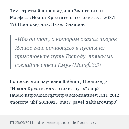
Тема третьей проповеди по Евангелию от
Матфея: «Иоанн Креститель готовит путь» (3:1-
17). Проповедник: Павел Захаров.
«Ибо он тот, о котором сказал пророк
Исаия: глас вопиющего в пустыне:
приготовьте путь Господу, прямыми
сделайте стези Ему» (Матф.3:3)
Вопросы для изучения Библии
/
Проповедь
“Иоанн Креститель готовит путь”
/
mp3
[audio:http://ubf.org.ru/ftp/audio/matthew2011_2012
/moscow_ubf_20110925_mat3_pavel_zakharov.mp3]
Опубликовано
25/09/2011
Автор
Администратор
Рубрики
Проповеди