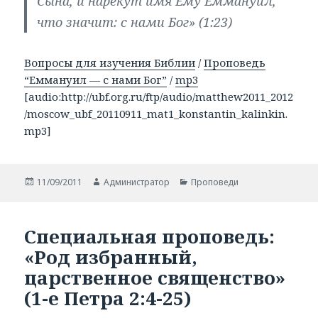
Сына, и нарекут имя Ему Еммануил,
что значит: с нами Бог» (1:23)
Вопросы для изучения Библии
/
Проповедь
“Еммануил — с нами Бог”
/
mp3
[audio:http://ubf.org.ru/ftp/audio/matthew2011_2012
/moscow_ubf_20110911_mat1_konstantin_kalinkin.
mp3]
Опубликовано
11/09/2011
Автор
Администратор
Рубрики
Проповеди
Специальная проповедь:
«Род избранный,
царственное священство»
(1-е Петра 2:4-25)