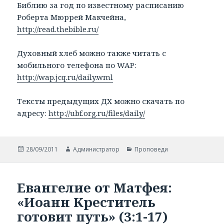
Библию за год по известному расписанию
Роберта Мюррей Макчейна,
http://read.thebible.ru/
Духовный хлеб можно также читать с
мобильного телефона по WAP:
http://wap.jcq.ru/daily.wml
Тексты предыдущих ДХ можно скачать по
адресу:
http://ubf.org.ru/files/daily/
Опубликовано
28/09/2011
Автор
Администратор
Рубрики
Проповеди
Евангелие от Матфея:
«Иоанн Креститель
готовит путь» (3:1-17)