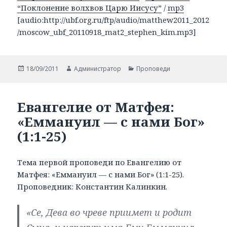
“Поклонение волхвов Царю Иисусу”
/
mp3
[audio:http://ubf.org.ru/ftp/audio/matthew2011_2012
/moscow_ubf_20110918_mat2_stephen_kim.mp3]
Опубликовано
18/09/2011
Автор
Администратор
Рубрики
Проповеди
Евангелие от Матфея:
«Еммануил — с нами Бог»
(1:1-25)
Тема первой проповеди по Евангелию от
Матфея: «Еммануил — с нами Бог» (1:1-25).
Проповедник: Константин Калинкин.
«Се, Дева во чреве приимет и родит