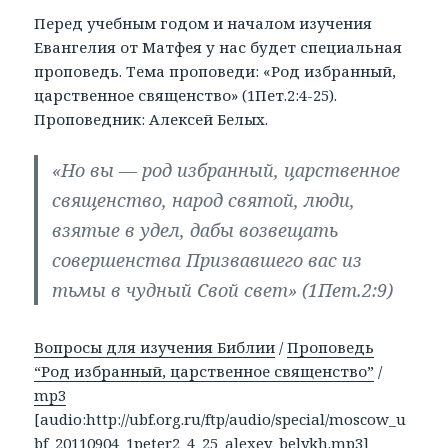
Перед учебным годом и началом изучения
Евангелия от Матфея у нас будет специальная
проповедь. Тема проповеди: «Род избранный,
царственное священство» (1Пет.2:4-25).
Проповедник: Алексей Белых.
«Но вы — род избранный, царственное
священство, народ святой, люди,
взятые в удел, дабы возвещать
совершенства Призвавшего вас из
тьмы в чудный Свой свет» (1Пет.2:9)
Вопросы для изучения Библии
/
Проповедь
“Род избранный, царственное священство”
/
mp3
[audio:http://ubf.org.ru/ftp/audio/special/moscow_u
bf_20110904_1peter2_4_25_alexey_belykh.mp3]